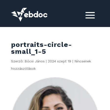
portraits-circle-
small_1-5
Szerző:
Bócsi János
|
2024 szept 19
|
Nincsenek
hozzászólások