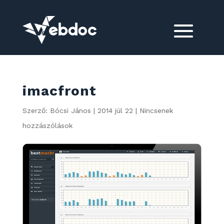
imacfront
Szerző:
Bócsi János
|
2014 júl 22
|
Nincsenek
hozzászólások