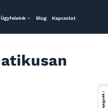
Ügyfeleink
Blog
Kapcsolat
matikusan
←
Tartalomjegyzék