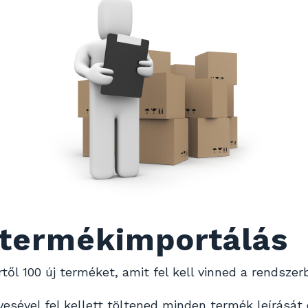
 termékimportálás
rtől 100 új terméket, amit fel kell vinned a rendsze
yesével fel kellett töltened minden termék leírását 