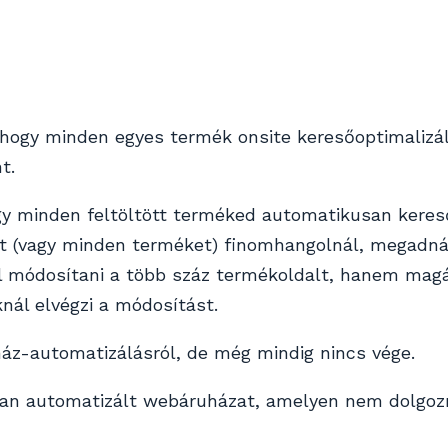
, hogy minden egyes termék onsite keresőoptimalizá
t.
így minden feltöltött terméked automatikusan keres
st (vagy minden terméket) finomhangolnál, megadn
el módosítani a több száz termékoldalt, hanem ma
nál elvégzi a módosítást.
ház-automatizálásról, de még mindig nincs vége.
olyan automatizált webáruházat, amelyen nem dolgoz