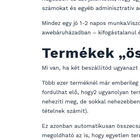
számokat és egyéb adminisztratív ad
Mindez egy jó 1-2 napos munka.Visz
awebáruházadban – kifogástalanul és
Termékek „ös
Mi van, ha két beszállítód ugyanazt 
Több ezer terméknél már emberileg 
fordulhat elő, hogy2 ugyanolyan te
nehezíti meg, de sokkal nehezebben 
tételnek számít).
Ez azonban automatikusan összecsat
megoldható az is, hogy egyetlen ter