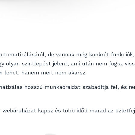
automatizálásáról, de vannak még konkrét funkciók,
 olyan szintlépést jelent, ami után nem fogsz viss
m lehet, hanem mert nem akarsz.
atizálás hosszú munkaóráidat szabadítja fel, és re
webáruházat kapsz és több időd marad az üzletfej