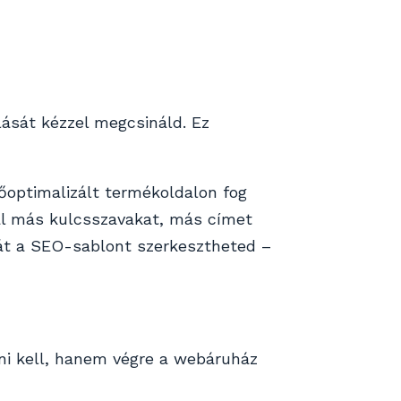
lását kézzel megcsináld. Ez
őoptimalizált termékoldalon fog
ál más kulcsszavakat, más címet
gát a SEO-sablont szerkesztheted –
ni kell, hanem végre a webáruház