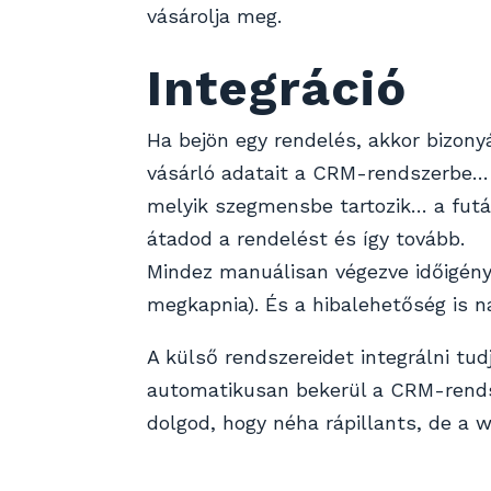
vásárolja meg.
Integráció
Ha bejön egy rendelés, akkor bizonyá
vásárló adatait a CRM-rendszerbe… k
melyik szegmensbe tartozik… a futá
átadod a rendelést és így tovább.
Mindez manuálisan végezve időigénye
megkapnia). És a hibalehetőség is n
A külső rendszereidet integrálni tud
automatikusan bekerül a CRM-rendsze
dolgod, hogy néha rápillants, de a 