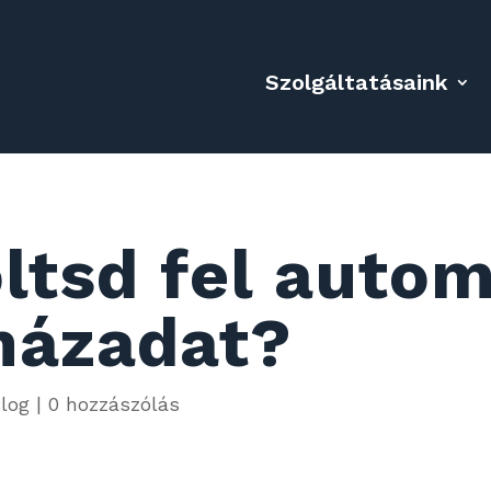
Szolgáltatásaink
ltsd fel auto
házadat?
log
|
0 hozzászólás