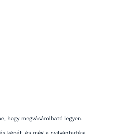
rbe, hogy megvásárolható legyen.
és képét, és még a nyilvántartási