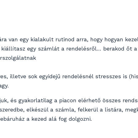
ra van egy kialakult rutinod arra, hogy hogyan kezele
iállítasz egy számlát a rendelésről… berakod őt a 
rszolgálatnak
s, illetve sok egyidejű rendelésnél stresszes is (h
agy.
juk, és gyakorlatilag a piacon elérhető összes rends
redbe, elkészül a számla, felkerül a listára, megka
webáruház a kezed alá fog dolgozni.