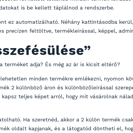
atokat is be kellett táplálnod a rendszerbe.
ont ez automatizálható. Néhány kattintásodba kerül
 precízen feltöltve, termékleírással, képpel, admi
szefésülése”
a terméket adja? És még az ár is kicsit eltérő?
lehetetlen minden termékre emlékezni, nyomon követ
rmék 2 különböző áron és különbözőleírással szerep
kapsz teljes képet arról, hogy mit vásárolnak nála
olható. Ha szeretnéd, akkor a 2 külön termék csak
mék oldalt kapjanak, és a látogatód döntheti el, ho