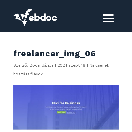
freelancer_img_06
Szerző:
Bócsi János
|
2024 szept 19
|
Nincsenek
hozzászólások