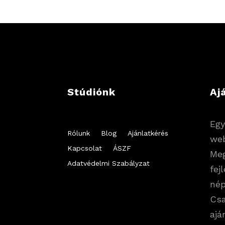
Stúdiónk
Aj
Egy
Rólunk
Blog
Ajánlatkérés
web
Kapcsolat
ÁSZF
Me
Adatvédelmi Szabályzat
fej
nép
Csa
ajá