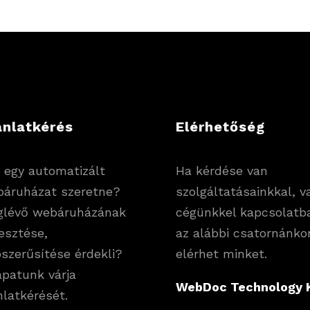
ánlatkérés
Elérhetőség
 egy automatizált
Ha kérdése van
áruházat szeretne?
szolgáltatásainkkal, v
glévő webáruházának
cégünkkel kapcsolatb
lesztése,
az alábbi csatornánko
szerűsítése érdekli?
elérhet minket.
patunk várja
WebDoc Technology K
nlatkérését.