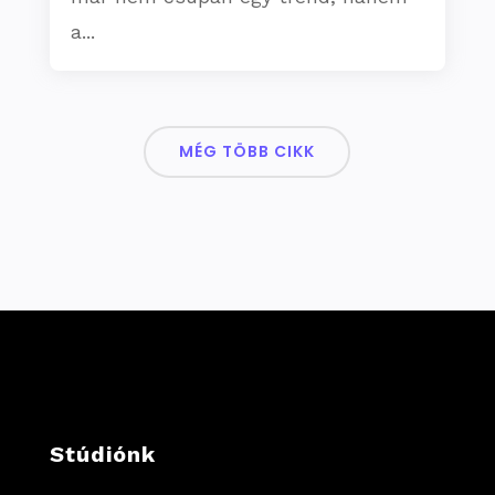
a...
MÉG TÖBB CIKK
Stúdiónk