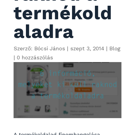
termékold
aladra
Szerző:
Bócsi János
|
szept 3, 2014
|
Blog
|
0 hozzászólás
A termékoldalad finomhangolása