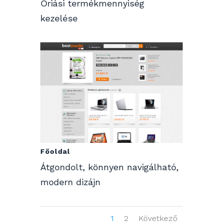
Óriási termékmennyiség
kezelése
Főoldal
Átgondolt, könnyen navigálható,
modern dizájn
1
2
Következő